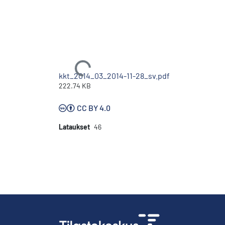
Ladataan...
kkt_2014_03_2014-11-28_sv.pdf
222.74 KB
CC BY 4.0
Lataukset
46