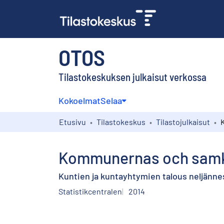
OTOS
Tilastokeskuksen julkaisut verkossa
Kokoelmat
Selaa
Etusivu
Tilastokeskus
Tilastojulkaisut
Kommunernas och samkom
Kuntien ja kuntayhtymien talous neljännes
Statistikcentralen
2014