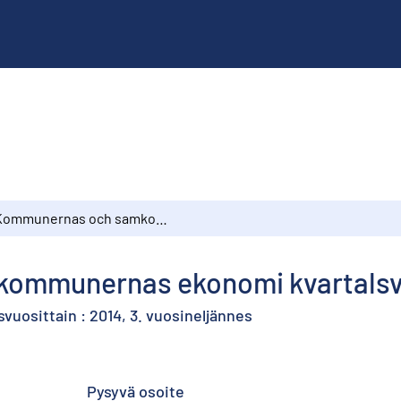
Kommunernas och samkommunernas ekonomi kvartalsvis : 2014, 3:e kvartalet
munernas ekonomi kvartalsvis 
vuosittain : 2014, 3. vuosineljännes
Pysyvä osoite