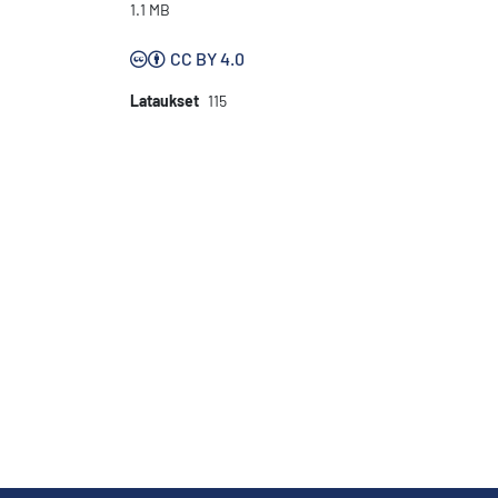
1.1 MB
CC BY 4.0
Lataukset
115