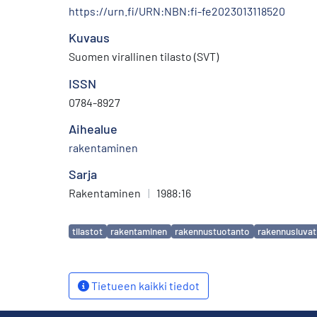
https://urn.fi/URN:NBN:fi-fe2023013118520
Kuvaus
Suomen virallinen tilasto (SVT)
ISSN
0784-8927
Aihealue
rakentaminen
Sarja
Rakentaminen
|
1988:16
Avainsanat
tilastot
rakentaminen
rakennustuotanto
rakennusluvat
Tietueen kaikki tiedot