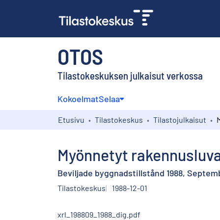
OTOS
Tilastokeskuksen julkaisut verkossa
Kokoelmat
Selaa
Etusivu
Tilastokeskus
Tilastojulkaisut
Myönnetyt rakennusluva
Beviljade byggnadstillstånd 1988, Septem
Tilastokeskus
1988-12-01
xrl_198809_1988_dig.pdf