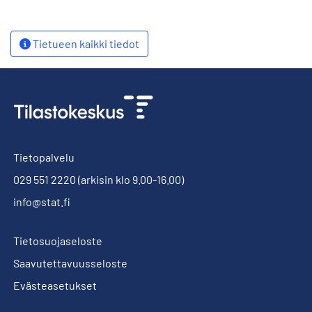
Tietueen kaikki tiedot
Tietopalvelu
029 551 2220
(arkisin klo 9.00-16.00)
info@stat.fi
Tietosuojaseloste
Saavutettavuusseloste
Evästeasetukset