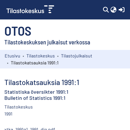
(c
OTOS
Tilastokeskuksen julkaisut verkossa
Etusivu
Tilastokeskus
Tilastojulkaisut
Kokoelmat
Tilastokatsauksia 1991:1
Selaa
Tilastokatsauksia 1991:1
Statistiska översikter 1991:1
Bulletin of Statistics 1991:1
Tilastokeskus
1991
xtka_1991q1_1991_dig.pdf