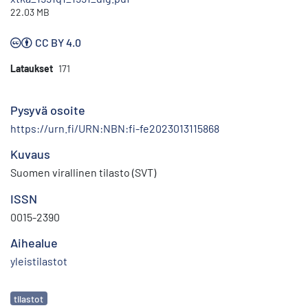
22.03 MB
CC BY 4.0
Lataukset
171
Pysyvä osoite
https://urn.fi/URN:NBN:fi-fe2023013115868
Kuvaus
Suomen virallinen tilasto (SVT)
ISSN
0015-2390
Aihealue
yleistilastot
Avainsanat
tilastot