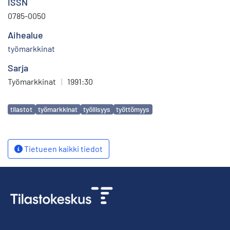
ISSN
0785-0050
Aihealue
työmarkkinat
Sarja
Työmarkkinat
|
1991:30
Avainsanat
tilastot
työmarkkinat
työllisyys
työttömyys
Tietueen kaikki tiedot