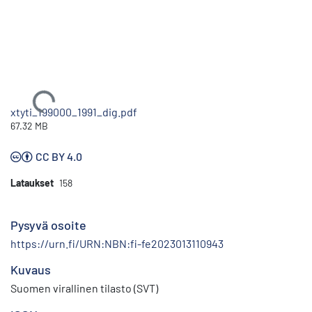
Ladataan...
xtyti_199000_1991_dig.pdf
67.32 MB
CC BY 4.0
Lataukset
158
Pysyvä osoite
https://urn.fi/URN:NBN:fi-fe2023013110943
Kuvaus
Suomen virallinen tilasto (SVT)