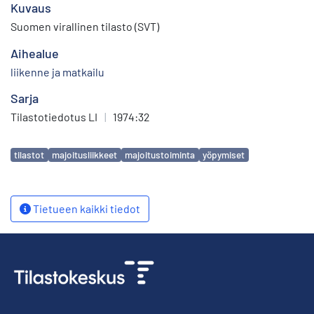
Kuvaus
Suomen virallinen tilasto (SVT)
Aihealue
liikenne ja matkailu
Sarja
Tilastotiedotus LI
|
1974:32
Avainsanat
tilastot
majoitusliikkeet
majoitustoiminta
yöpymiset
Tietueen kaikki tiedot