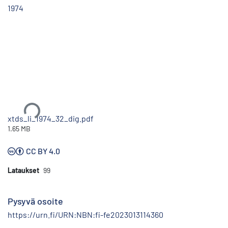
1974
Ladataan...
xtds_li_1974_32_dig.pdf
1.65 MB
CC BY 4.0
Lataukset
99
Pysyvä osoite
https://urn.fi/URN:NBN:fi-fe2023013114360