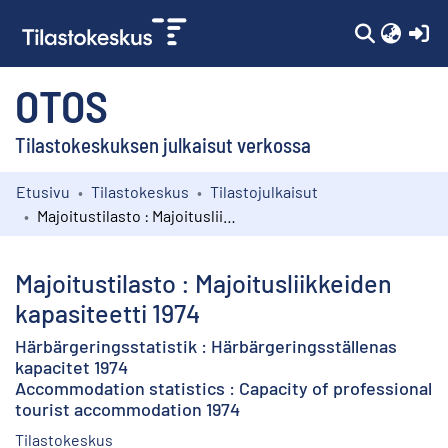
(c
OTOS
Tilastokeskuksen julkaisut verkossa
Etusivu
Tilastokeskus
Tilastojulkaisut
Kokoelmat
Majoitustilasto : Majoitusliikkeiden kapasiteetti 1974
Selaa
Majoitustilasto : Majoitusliikkeiden
kapasiteetti 1974
Härbärgeringsstatistik : Härbärgeringsställenas
kapacitet 1974
Accommodation statistics : Capacity of professional
tourist accommodation 1974
Tilastokeskus