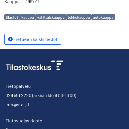
Kauppa
|
1997:11
Avainsanat
tilastot
kauppa
vähittäiskauppa
tukkukauppa
autokauppa
Tietueen kaikki tiedot
Tietopalvelu
029 551 2220
(arkisin klo 9.00-16.00)
info@stat.fi
Tietosuojaseloste