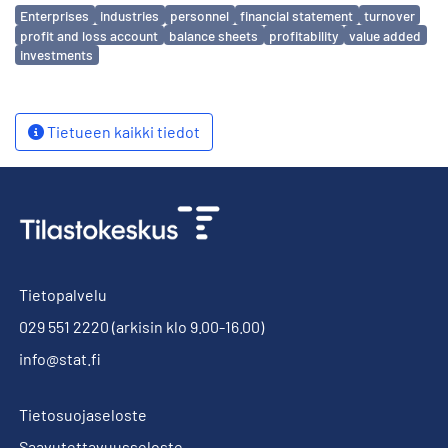
Avainsanat
Enterprises
industries
personnel
financial statement
turnover
profit and loss account
balance sheets
profitability
value added
investments
Tietueen kaikki tiedot
Tietopalvelu
029 551 2220
(arkisin klo 9.00-16.00)
info@stat.fi
Tietosuojaseloste
Saavutettavuusseloste