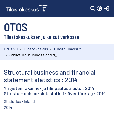
(c
OTOS
Tilastokeskuksen julkaisut verkossa
Etusivu
Tilastokeskus
Tilastojulkaisut
Kokoelmat
Structural business and financial statement statistics : 2014
Selaa
Structural business and financial
statement statistics : 2014
Yritysten rakenne- ja tilinpäätöstilasto : 2014
Struktur- och bokslutsstatistik över företag : 2014
Statistics Finland
2014