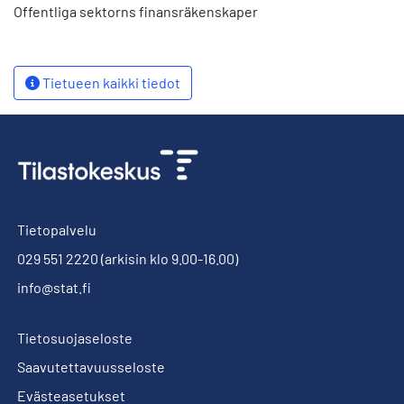
Offentliga sektorns finansräkenskaper
Tietueen kaikki tiedot
Tietopalvelu
029 551 2220
(arkisin klo 9.00-16.00)
info@stat.fi
Tietosuojaseloste
Saavutettavuusseloste
Evästeasetukset