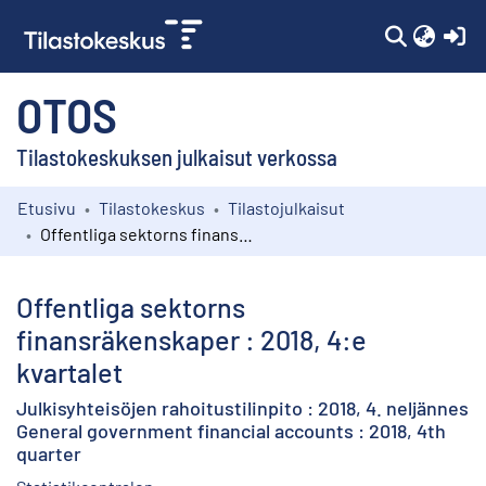
(c
OTOS
Tilastokeskuksen julkaisut verkossa
Etusivu
Tilastokeskus
Tilastojulkaisut
Kokoelmat
Offentliga sektorns finansräkenskaper : 2018, 4:e kvartalet
Selaa
Offentliga sektorns
finansräkenskaper : 2018, 4:e
kvartalet
Julkisyhteisöjen rahoitustilinpito : 2018, 4. neljännes
General government financial accounts : 2018, 4th
quarter