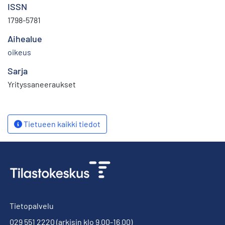
ISSN
1798-5781
Aihealue
oikeus
Sarja
Yrityssaneeraukset
Tietueen kaikki tiedot
Tietopalvelu
029 551 2220
(arkisin klo 9.00-16.00)