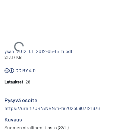
Ladataan...
ysan_2012_01_2012-05-15_fi.pdf
218.17 KB
CC BY 4.0
Lataukset
28
Pysyvä osoite
https://urn.fi/URN:NBN:fi-fe20230907121676
Kuvaus
Suomen virallinen tilasto (SVT)