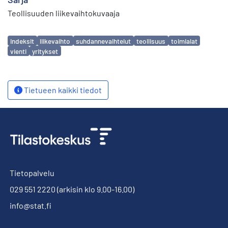
Teollisuuden liikevaihtokuvaaja
Avainsanat
indeksit
liikevaihto
suhdannevaihtelut
teollisuus
toimialat
vienti
yritykset
Tietueen kaikki tiedot
Tietopalvelu
029 551 2220
(arkisin klo 9.00-16.00)
info@stat.fi