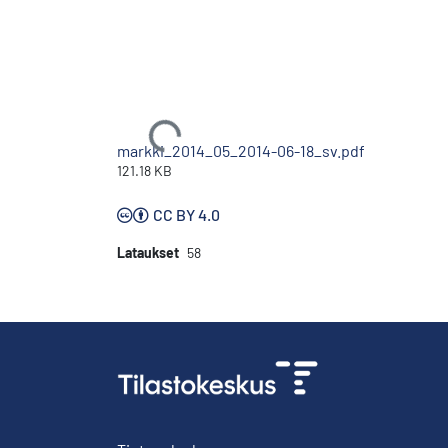
Ladataan...
markki_2014_05_2014-06-18_sv.pdf
121.18 KB
CC BY 4.0
Lataukset
58