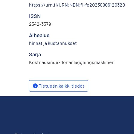
https://urn.fi/URN:NBN:fi-fe20230906120320
ISSN
2342-3579
Aihealue
hinnat ja kustannukset
Sarja
Kostnadsindex för anläggningsmaskiner
Tietueen kaikki tiedot