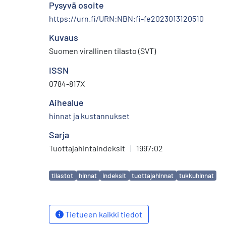
Pysyvä osoite
https://urn.fi/URN:NBN:fi-fe2023013120510
Kuvaus
Suomen virallinen tilasto (SVT)
ISSN
0784-817X
Aihealue
hinnat ja kustannukset
Sarja
Tuottajahintaindeksit
|
1997:02
Avainsanat
tilastot
hinnat
indeksit
tuottajahinnat
tukkuhinnat
Tietueen kaikki tiedot