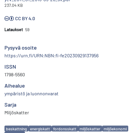
237.04 KB
CC BY 4.0
Lataukset
59
Pysyvä osoite
https://urn.fi/URN:NBN:fi-fe20230929137956
ISSN
1798-5560
Aihealue
ympäristö ja luonnonvarat
Sarja
Miljöskatter
Avainsanat
beskattning
energiskatt
fordonsskatt
miljöskatter
miljöekonomi