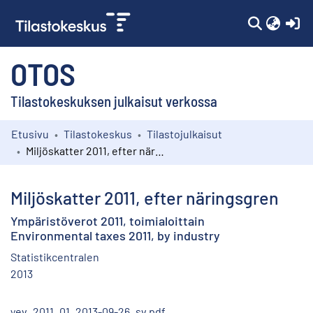
(c
OTOS
Tilastokeskuksen julkaisut verkossa
Etusivu
Tilastokeskus
Tilastojulkaisut
Kokoelmat
Miljöskatter 2011, efter näringsgren
Selaa
Miljöskatter 2011, efter näringsgren
Ympäristöverot 2011, toimialoittain
Environmental taxes 2011, by industry
Statistikcentralen
2013
yev_2011_01_2013-09-26_sv.pdf