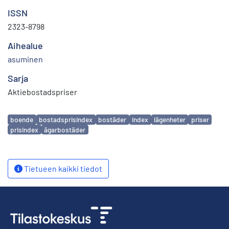
ISSN
2323-8798
Aihealue
asuminen
Sarja
Aktiebostadspriser
Avainsanat
boende
bostadsprisindex
bostäder
index
lägenheter
priser
prisindex
ägarbostäder
Tietueen kaikki tiedot