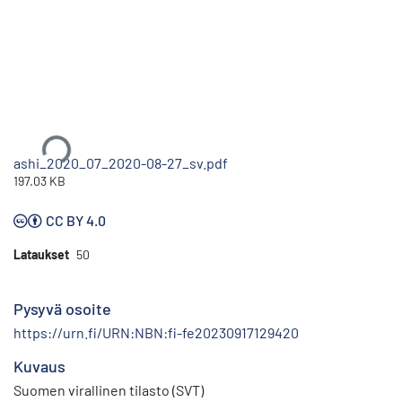
Ladataan...
ashi_2020_07_2020-08-27_sv.pdf
197.03 KB
CC BY 4.0
Lataukset
50
Pysyvä osoite
https://urn.fi/URN:NBN:fi-fe20230917129420
Kuvaus
Suomen virallinen tilasto (SVT)