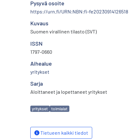
Pysyvä osoite
https://urn.fi/URN:NBN:fi-fe20230914126518
Kuvaus
Suomen virallinen tilasto (SVT)
ISSN
1797-0660
Aihealue
yritykset
Sarja
Aloittaneet ja lopettaneet yritykset
Avainsanat
yritykset
toimialat
Tietueen kaikki tiedot