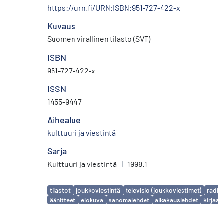
https://urn.fi/URN:ISBN:951-727-422-x
Kuvaus
Suomen virallinen tilasto (SVT)
ISBN
951-727-422-x
ISSN
1455-9447
Aihealue
kulttuuri ja viestintä
Sarja
Kulttuuri ja viestintä
|
1998:1
Avainsanat
tilastot
joukkoviestintä
televisio (joukkoviestimet)
rad
äänitteet
elokuva
sanomalehdet
aikakauslehdet
kirja