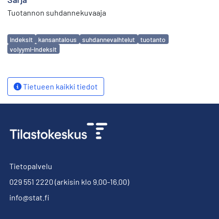
Tuotannon suhdannekuvaaja
Avainsanat
indeksit
kansantalous
suhdannevaihtelut
tuotanto
volyymi-indeksit
Tietueen kaikki tiedot
Tietopalvelu
029 551 2220
(arkisin klo 9.00-16.00)
info@stat.fi