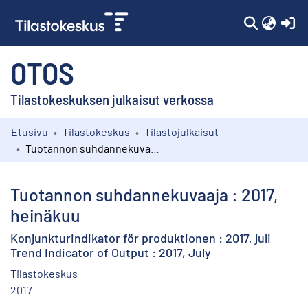
(c
OTOS
Tilastokeskuksen julkaisut verkossa
Etusivu
Tilastokeskus
Tilastojulkaisut
Kokoelmat
Tuotannon suhdannekuvaaja : 2017, heinäkuu
Selaa
Tuotannon suhdannekuvaaja : 2017,
heinäkuu
Konjunkturindikator för produktionen : 2017, juli
Trend Indicator of Output : 2017, July
Tilastokeskus
2017