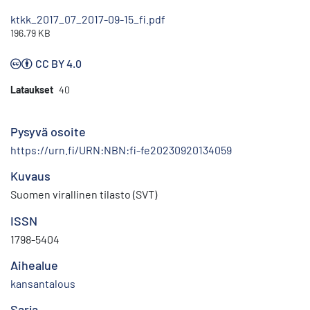
ktkk_2017_07_2017-09-15_fi.pdf
196.79 KB
CC BY 4.0
Lataukset
40
Pysyvä osoite
https://urn.fi/URN:NBN:fi-fe20230920134059
Kuvaus
Suomen virallinen tilasto (SVT)
ISSN
1798-5404
Aihealue
kansantalous
Sarja