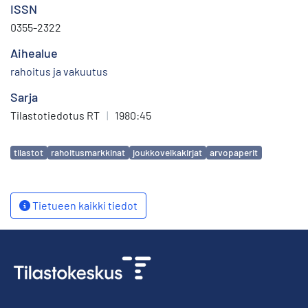
ISSN
0355-2322
Aihealue
rahoitus ja vakuutus
Sarja
Tilastotiedotus RT
|
1980:45
Avainsanat
tilastot
rahoitusmarkkinat
joukkovelkakirjat
arvopaperit
Tietueen kaikki tiedot