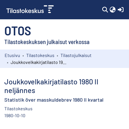
(c
OTOS
Tilastokeskuksen julkaisut verkossa
Etusivu
Tilastokeskus
Tilastojulkaisut
Kokoelmat
Joukkovelkakirjatilasto 1980 II neljännes
Selaa
Joukkovelkakirjatilasto 1980 II
neljännes
Statistik över masskuldebrev 1980 II kvartal
Tilastokeskus
1980-10-10