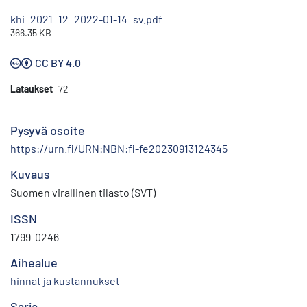
khi_2021_12_2022-01-14_sv.pdf
366.35 KB
CC BY 4.0
Lataukset
72
Pysyvä osoite
https://urn.fi/URN:NBN:fi-fe20230913124345
Kuvaus
Suomen virallinen tilasto (SVT)
ISSN
1799-0246
Aihealue
hinnat ja kustannukset
Sarja