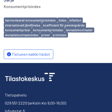
Konsumentprisindex
Avainsanat
harmoniserat konsumentprisindex
index
inflation
internationell jämförelse
koefficient för penningvärde
konsumentpriser
konsumentprisindex
levnadskostnader
levnadskostnadsindex
priser
prisindex
Tietueen kaikki tiedot
Tietopalvelu
029 551 2220
(arkisin klo 9.00-16.00)
info@stat.fi