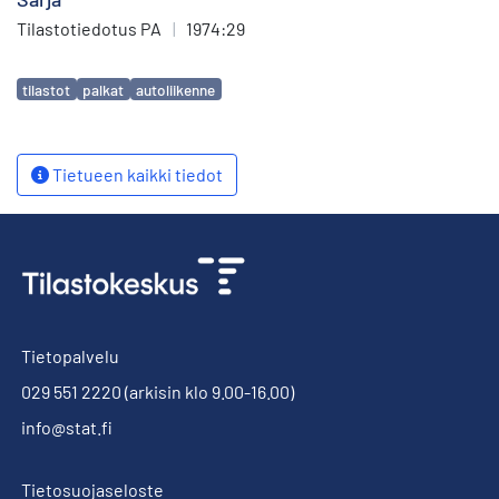
Tilastotiedotus PA
|
1974:29
Avainsanat
tilastot
palkat
autoliikenne
Tietueen kaikki tiedot
Tietopalvelu
029 551 2220
(arkisin klo 9.00-16.00)
info@stat.fi
Tietosuojaseloste