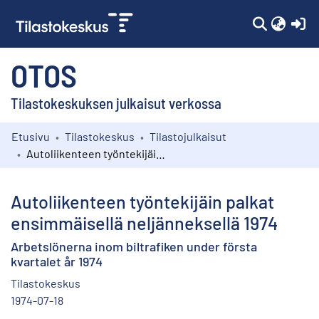
(c
OTOS
Tilastokeskuksen julkaisut verkossa
Etusivu
Tilastokeskus
Tilastojulkaisut
Kokoelmat
Autoliikenteen työntekijäin palkat ensimmäisellä neljänneksellä 1974
Selaa
Autoliikenteen työntekijäin palkat
ensimmäisellä neljänneksellä 1974
Arbetslönerna inom biltrafiken under första
kvartalet år 1974
Tilastokeskus
1974-07-18