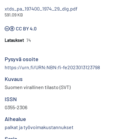
xtds_pa_197400_1974_29_dig.pdf
591.09 KB
CC BY 4.0
Lataukset
74
Pysyvä osoite
https://urn.fi/URN:NBN:fi-fe2023013123798
Kuvaus
Suomen virallinen tilasto (SVT)
ISSN
0355-2306
Aihealue
palkat ja työvoimakustannukset
Sarja