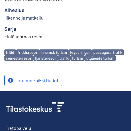
Aihealue
liikenne ja matkailu
Sarja
Finländarnas resor
Avainsanat
fritid
fritidsresor
inhemsk turism
kryssningar
passagerartrafik
semesterresor
tjänsteresor
trafik
turism
utgående turism
Tietueen kaikki tiedot
Tietopalvelu