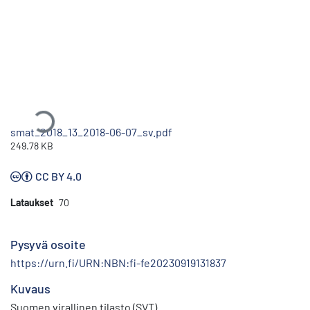
Ladataan...
smat_2018_13_2018-06-07_sv.pdf
249.78 KB
CC BY 4.0
Lataukset
70
Pysyvä osoite
https://urn.fi/URN:NBN:fi-fe20230919131837
Kuvaus
Suomen virallinen tilasto (SVT)