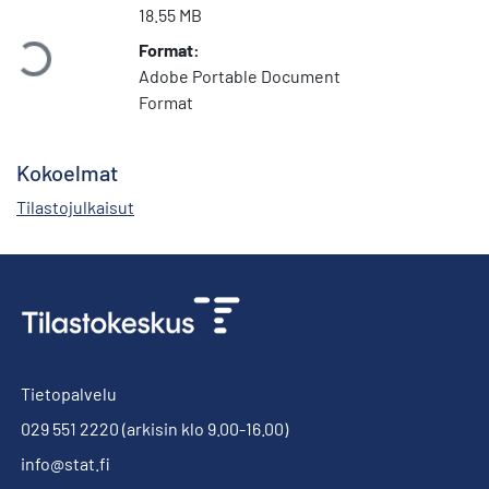
Ladataan...
18.55 MB
Format:
Adobe Portable Document
Format
Kokoelmat
Tilastojulkaisut
Tietopalvelu
029 551 2220
(arkisin klo 9.00-16.00)
info@stat.fi