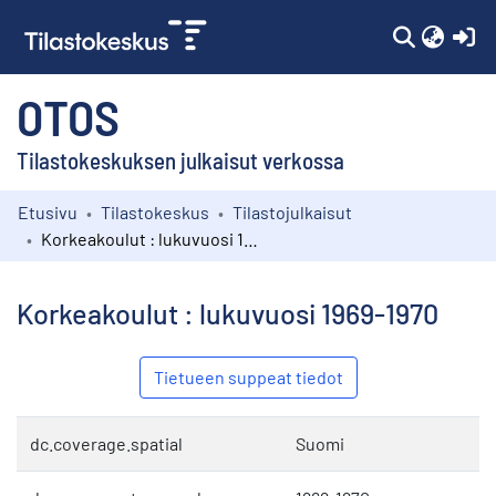
(c
OTOS
Tilastokeskuksen julkaisut verkossa
Etusivu
Tilastokeskus
Tilastojulkaisut
Kokoelmat
Korkeakoulut : lukuvuosi 1969-1970
Selaa
Korkeakoulut : lukuvuosi 1969-1970
Tietueen suppeat tiedot
dc.coverage.spatial
Suomi