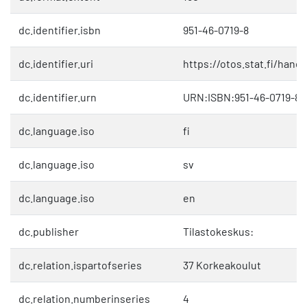
dc.identifier.isbn
951-46-0719-8
dc.identifier.uri
https://otos.stat.fi/hand
dc.identifier.urn
URN:ISBN:951-46-0719-8
dc.language.iso
fi
dc.language.iso
sv
dc.language.iso
en
dc.publisher
Tilastokeskus:
dc.relation.ispartofseries
37 Korkeakoulut
dc.relation.numberinseries
4