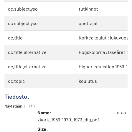
dc.subject.yso
tutkinnot
dc.subject.yso
opettajat
dc.title
Korkeakoulut : lukuvuosi 
dc.title.alternative
Högskolorna : läseåret 19
dc.title.alternative
Higher education 1969-19
dc.topic
koulutus
Tiedostot
Näytetään
1 - 1 / 1
Name:
Lataa
xkork_1969-1970_1973_dig.pdf
Size: