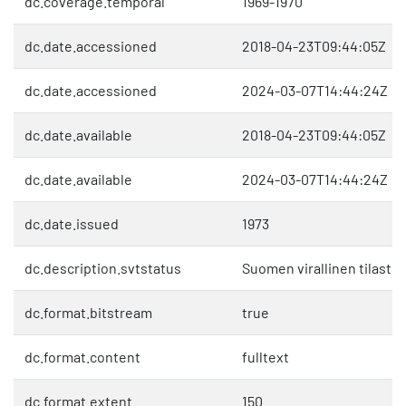
dc.coverage.temporal
1969-1970
dc.date.accessioned
2018-04-23T09:44:05Z
dc.date.accessioned
2024-03-07T14:44:24Z
dc.date.available
2018-04-23T09:44:05Z
dc.date.available
2024-03-07T14:44:24Z
dc.date.issued
1973
dc.description.svtstatus
Suomen virallinen tilasto 
dc.format.bitstream
true
dc.format.content
fulltext
dc.format.extent
150