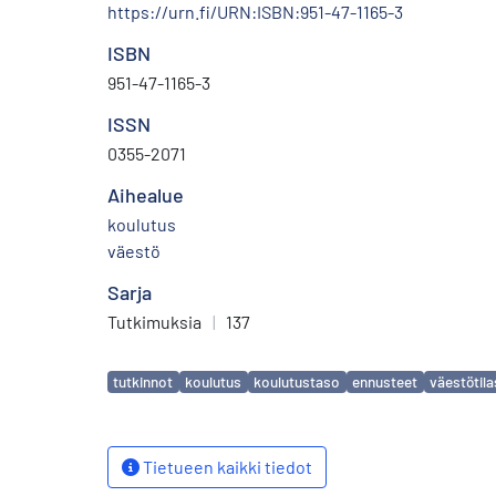
https://urn.fi/URN:ISBN:951-47-1165-3
ISBN
951-47-1165-3
ISSN
0355-2071
Aihealue
koulutus
väestö
Sarja
Tutkimuksia
|
137
Avainsanat
tutkinnot
koulutus
koulutustaso
ennusteet
väestötila
Tietueen kaikki tiedot