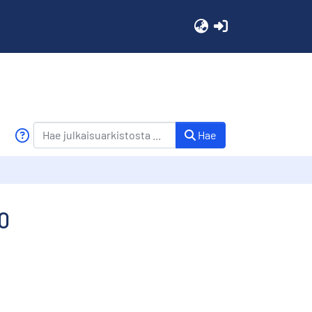
(current)
Hae
0