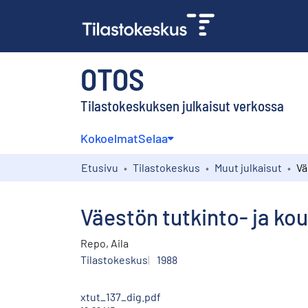
OTOS
Tilastokeskuksen julkaisut verkossa
Kokoelmat
Selaa
Etusivu
Tilastokeskus
Muut julkaisut
Väestön tutkinto- ja k
Repo, Aila
Tilastokeskus
1988
xtut_137_dig.pdf