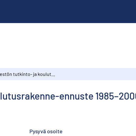
Väestön tutkinto- ja koulutusrakenne-ennuste 1985–2000
oulutusrakenne-ennuste 1985–200
Pysyvä osoite