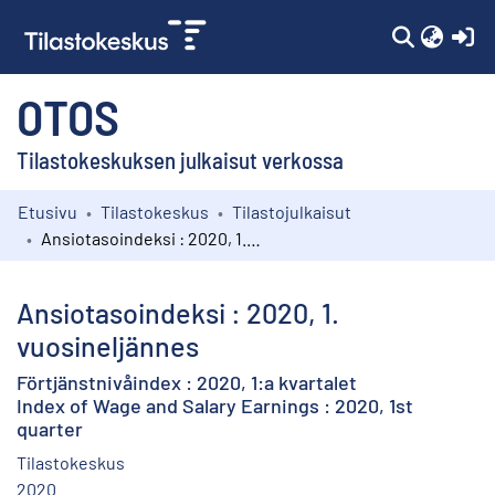
(c
OTOS
Tilastokeskuksen julkaisut verkossa
Etusivu
Tilastokeskus
Tilastojulkaisut
Kokoelmat
Ansiotasoindeksi : 2020, 1. vuosineljännes
Selaa
Ansiotasoindeksi : 2020, 1.
vuosineljännes
Förtjänstnivåindex : 2020, 1:a kvartalet
Index of Wage and Salary Earnings : 2020, 1st
quarter
Tilastokeskus
2020