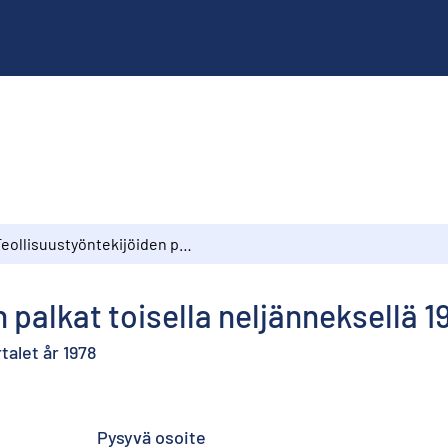
Teollisuustyöntekijöiden palkat toisella neljänneksellä 1978
 palkat toisella neljänneksellä 1
talet år 1978
Pysyvä osoite