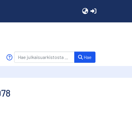
(current)
Hae
978