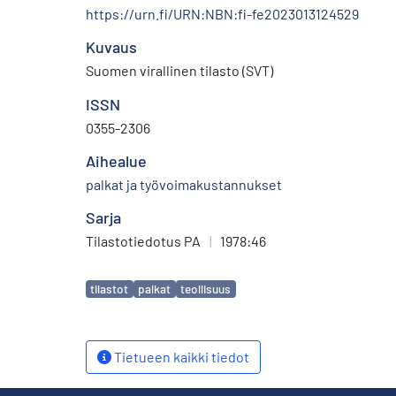
https://urn.fi/URN:NBN:fi-fe2023013124529
Kuvaus
Suomen virallinen tilasto (SVT)
ISSN
0355-2306
Aihealue
palkat ja työvoimakustannukset
Sarja
Tilastotiedotus PA
|
1978:46
Avainsanat
tilastot
palkat
teollisuus
Tietueen kaikki tiedot