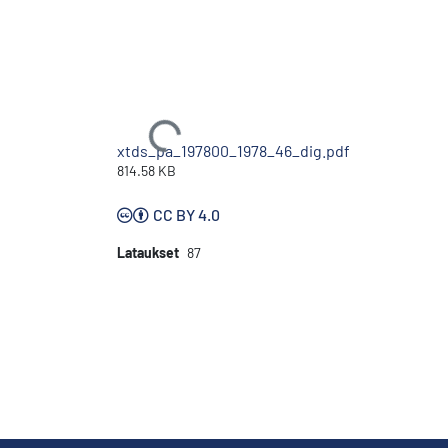
Ladataan...
xtds_pa_197800_1978_46_dig.pdf
814.58 KB
CC BY 4.0
Lataukset
87