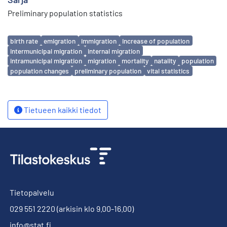
Preliminary population statistics
Avainsanat
birth rate
emigration
immigration
increase of population
intermunicipal migration
internal migration
intramunicipal migration
migration
mortality
natality
population
population changes
preliminary population
vital statistics
Tietueen kaikki tiedot
Tietopalvelu
029 551 2220
(arkisin klo 9.00-16.00)
info@stat.fi