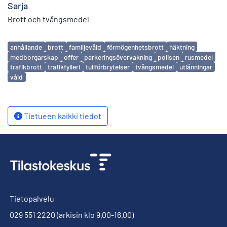
Sarja
Brott och tvångsmedel
Avainsanat
anhållande
brott
familjevåld
förmögenhetsbrott
häktning
medborgarskap
offer
parkeringsövervakning
polisen
rusmedel
trafikbrott
trafikfylleri
tullförbrytelser
tvångsmedel
utlänningar
våld
Tietueen kaikki tiedot
Tietopalvelu
029 551 2220
(arkisin klo 9.00-16.00)