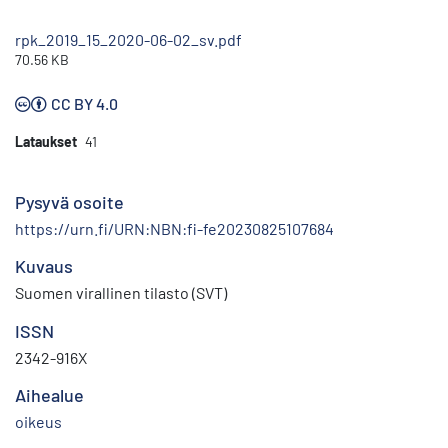
rpk_2019_15_2020-06-02_sv.pdf
70.56 KB
CC BY 4.0
Lataukset
41
Pysyvä osoite
https://urn.fi/URN:NBN:fi-fe20230825107684
Kuvaus
Suomen virallinen tilasto (SVT)
ISSN
2342-916X
Aihealue
oikeus