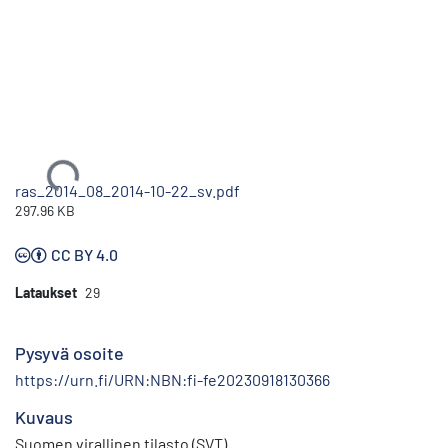
Ladataan...
ras_2014_08_2014-10-22_sv.pdf
297.96 KB
CC BY 4.0
Lataukset
29
Pysyvä osoite
https://urn.fi/URN:NBN:fi-fe20230918130366
Kuvaus
Suomen virallinen tilasto (SVT)