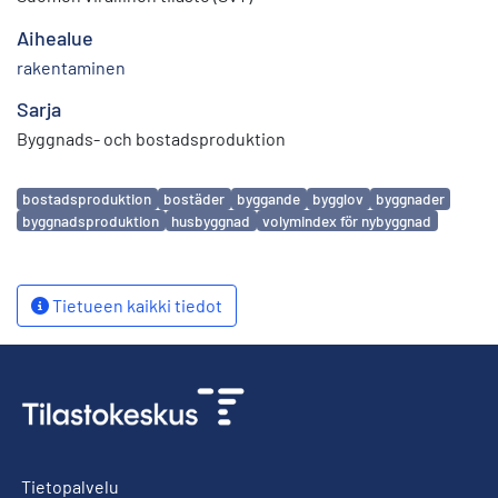
Aihealue
rakentaminen
Sarja
Byggnads- och bostadsproduktion
Avainsanat
bostadsproduktion
bostäder
byggande
bygglov
byggnader
byggnadsproduktion
husbyggnad
volymindex för nybyggnad
Tietueen kaikki tiedot
Tietopalvelu