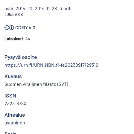
ashi_2014_10_2014-11-28_fi.pdf
305.09 KB
CC BY 4.0
Lataukset
44
Pysyvä osoite
https://urn.fi/URN:NBN:fi-fe20230917129316
Kuvaus
Suomen virallinen tilasto (SVT)
ISSN
2323-878X
Aihealue
asuminen
Sarja