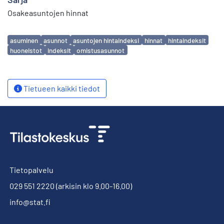
Osakeasuntojen hinnat
Avainsanat
asuminen
asunnot
asuntojen hintaindeksi
hinnat
hintaindeksit
huoneistot
indeksit
omistusasunnot
Tietueen kaikki tiedot
Tietopalvelu
029 551 2220
(arkisin klo 9.00-16.00)
info@stat.fi