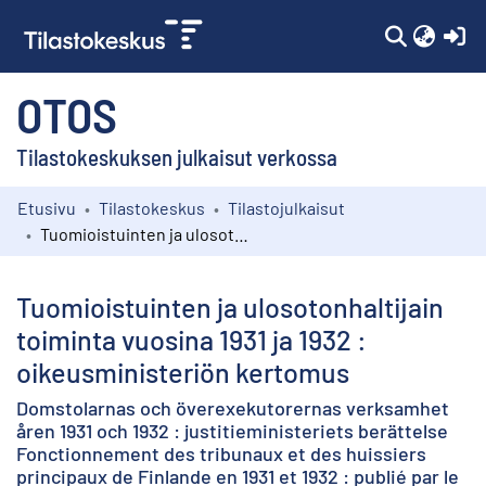
(c
OTOS
Tilastokeskuksen julkaisut verkossa
Etusivu
Tilastokeskus
Tilastojulkaisut
Kokoelmat
Tuomioistuinten ja ulosotonhaltijain toiminta vuosina 1931 ja 1932 : oikeusministeriön kertomus
Selaa
Tuomioistuinten ja ulosotonhaltijain
toiminta vuosina 1931 ja 1932 :
oikeusministeriön kertomus
Domstolarnas och överexekutorernas verksamhet
åren 1931 och 1932 : justitieministeriets berättelse
Fonctionnement des tribunaux et des huissiers
principaux de Finlande en 1931 et 1932 : publié par le