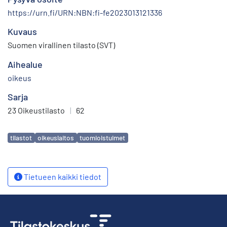
https://urn.fi/URN:NBN:fi-fe2023013121336
Kuvaus
Suomen virallinen tilasto (SVT)
Aihealue
oikeus
Sarja
23 Oikeustilasto
|
62
Avainsanat
tilastot
oikeuslaitos
tuomioistuimet
Tietueen kaikki tiedot