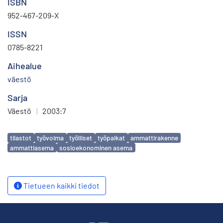
ISBN
952-467-209-X
ISSN
0785-8221
Aihealue
väestö
Sarja
Väestö
|
2003:7
Avainsanat
tilastot
työvoima
työlliset
työpaikat
ammattirakenne
ammattiasema
sosioekonominen asema
Tietueen kaikki tiedot