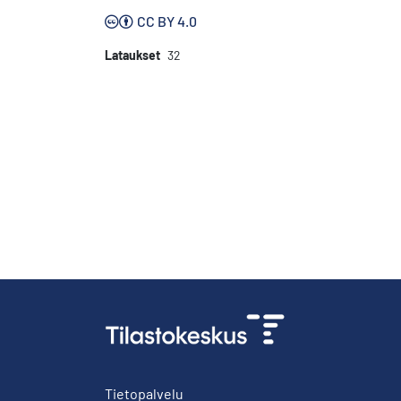
CC BY 4.0
Lataukset
32
Tietopalvelu