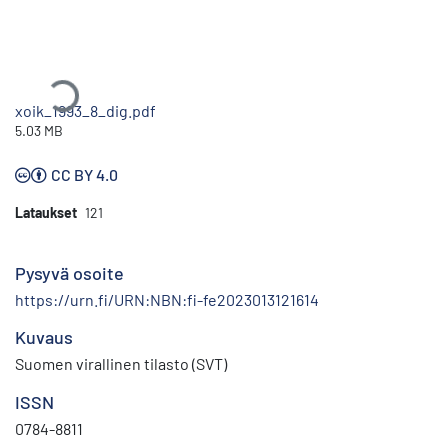
Ladataan...
xoik_1993_8_dig.pdf
5.03 MB
CC BY 4.0
Lataukset
121
Pysyvä osoite
https://urn.fi/URN:NBN:fi-fe2023013121614
Kuvaus
Suomen virallinen tilasto (SVT)
ISSN
0784-8811