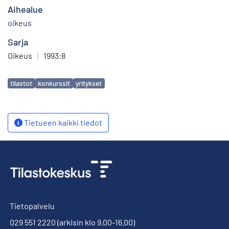
Aihealue
oikeus
Sarja
Oikeus
|
1993:8
Avainsanat
tilastot
konkurssit
yritykset
Tietueen kaikki tiedot
Tietopalvelu
029 551 2220
(arkisin klo 9.00-16.00)