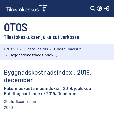
(c
OTOS
Tilastokeskuksen julkaisut verkossa
Etusivu
Tilastokeskus
Tilastojulkaisut
Kokoelmat
Byggnadskostnadsindex : 2019, december
Selaa
Byggnadskostnadsindex : 2019,
december
Rakennuskustannusindeksi : 2019, joulukuu
Building cost index : 2019, December
Statistikcentralen
2020