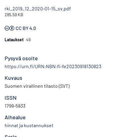
rki_2019_12_2020-01-15_sv.pdf
285.59 KB
CC BY 4.0
Lataukset
49
Pysyvä osoite
https://urn.fi/URN:NBN:fi-fe20230918130823
Kuvaus
Suomen virallinen tilasto (SVT)
ISSN
1799-5833
Aihealue
hinnat ja kustannukset
Sarja