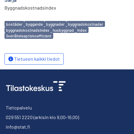
Byggnadskostnadsindex
Avainsanat
bostäder
byggande
byggnader
byggnadskostnader
byggnadskostnadsindex
husbyggnad
index
överlåtelsepriskoefficient
Tietueen kaikki tiedot
Tietopalvelu
029 551 2220
(arkisin klo 9.00-16.00)
info@stat.fi