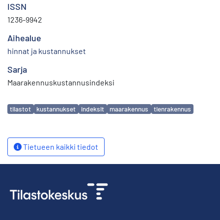
ISSN
1236-9942
Aihealue
hinnat ja kustannukset
Sarja
Maarakennuskustannusindeksi
Avainsanat
tilastot
kustannukset
indeksit
maarakennus
tienrakennus
Tietueen kaikki tiedot