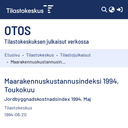
(c
OTOS
Tilastokeskuksen julkaisut verkossa
Etusivu
Tilastokeskus
Tilastojulkaisut
Kokoelmat
Maarakennuskustannusindeksi 1994, Toukokuu
Selaa
Maarakennuskustannusindeksi 1994,
Toukokuu
Jordbyggnadskostnadsindex 1994, Maj
Tilastokeskus
1994-06-20