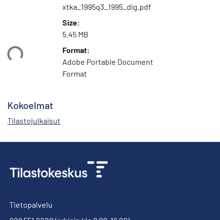
xtka_1995q3_1995_dig.pdf
Size:
5.45 MB
Format:
taan...
Adobe Portable Document
Format
Kokoelmat
Tilastojulkaisut
Tietopalvelu