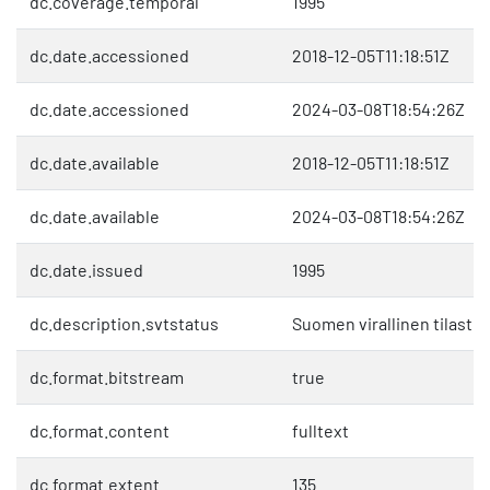
dc.coverage.temporal
1995
dc.date.accessioned
2018-12-05T11:18:51Z
dc.date.accessioned
2024-03-08T18:54:26Z
dc.date.available
2018-12-05T11:18:51Z
dc.date.available
2024-03-08T18:54:26Z
dc.date.issued
1995
dc.description.svtstatus
Suomen virallinen tilasto 
dc.format.bitstream
true
dc.format.content
fulltext
dc.format.extent
135