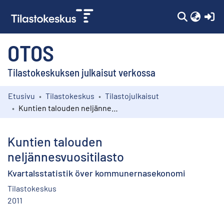
(c
OTOS
Tilastokeskuksen julkaisut verkossa
Etusivu
Tilastokeskus
Tilastojulkaisut
Kokoelmat
Kuntien talouden neljännesvuositilasto
Selaa
Kuntien talouden
neljännesvuositilasto
Kvartalsstatistik över kommunernasekonomi
Tilastokeskus
2011