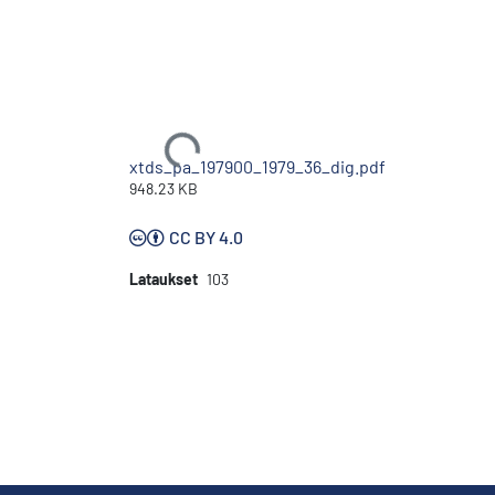
Ladataan...
xtds_pa_197900_1979_36_dig.pdf
948.23 KB
CC BY 4.0
Lataukset
103