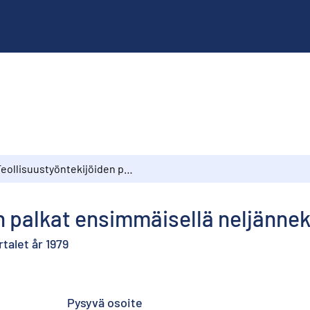
Teollisuustyöntekijöiden palkat ensimmäisellä neljänneksellä 1979
n palkat ensimmäisellä neljännek
talet år 1979
Pysyvä osoite