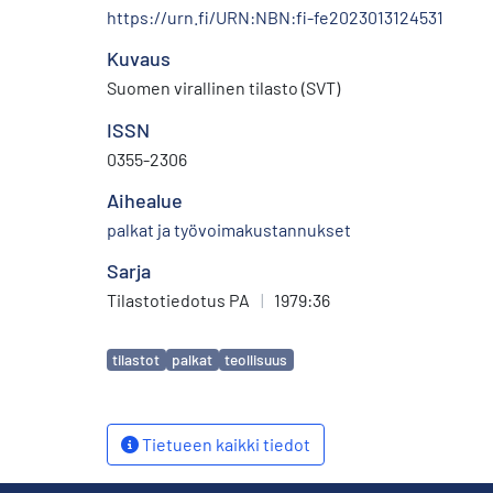
https://urn.fi/URN:NBN:fi-fe2023013124531
Kuvaus
Suomen virallinen tilasto (SVT)
ISSN
0355-2306
Aihealue
palkat ja työvoimakustannukset
Sarja
Tilastotiedotus PA
|
1979:36
Avainsanat
tilastot
palkat
teollisuus
Tietueen kaikki tiedot