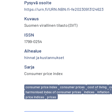
Pysyvä osoite
https://urn.fi/URN:NBN:fi-fe20230913124623
Kuvaus
Suomen virallinen tilasto (SVT)
ISSN
1799-0254
Aihealue
hinnat ja kustannukset
Sarja
Consumer price index
Avainsanat
consumer price index
consumer prices
cost of living
c
harmonised index of consumer prices
indices
inflation
price indices
prices