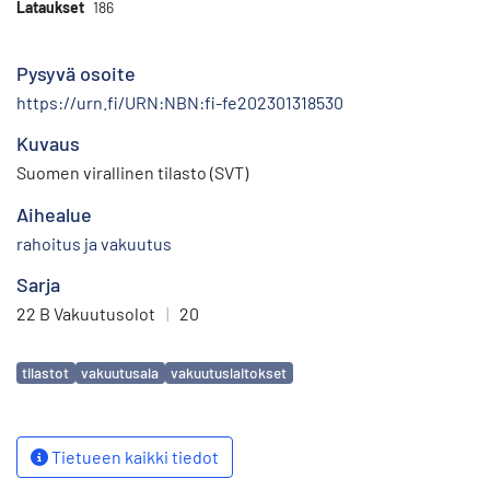
Lataukset
186
Pysyvä osoite
https://urn.fi/URN:NBN:fi-fe202301318530
Kuvaus
Suomen virallinen tilasto (SVT)
Aihealue
rahoitus ja vakuutus
Sarja
22 B Vakuutusolot
|
20
Avainsanat
tilastot
vakuutusala
vakuutuslaitokset
Tietueen kaikki tiedot