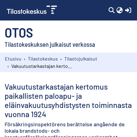
(c
OTOS
Tilastokeskuksen julkaisut verkossa
Etusivu
Tilastokeskus
Tilastojulkaisut
Kokoelmat
Vakuutustarkastajan kertomus paikallisten paloapu- ja eläinvakuutusyhdistysten toiminnasta vuonna 1924
Selaa
Vakuutustarkastajan kertomus
paikallisten paloapu- ja
eläinvakuutusyhdistysten toiminnasta
vuonna 1924
Försäkringsinspektörens berättelse angående de
lokala brandstods- och