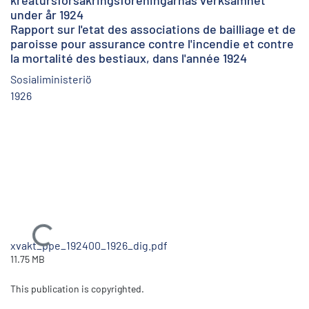
kreatursförsäkringsföreningarnas verksamhet
under år 1924
Rapport sur l'etat des associations de bailliage et de
paroisse pour assurance contre l'incendie et contre
la mortalité des bestiaux, dans l'année 1924
Sosialiministeriö
1926
Ladataan...
xvakt_ppe_192400_1926_dig.pdf
11.75 MB
This publication is copyrighted.