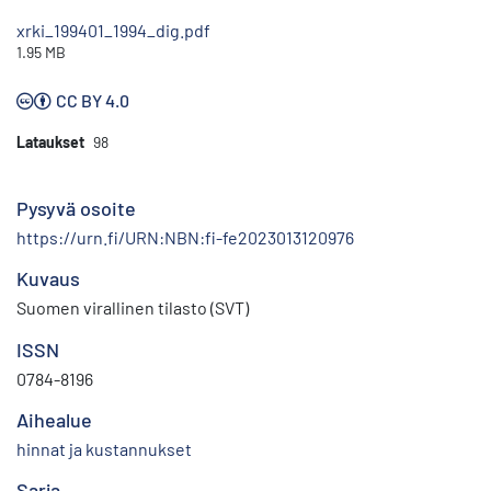
xrki_199401_1994_dig.pdf
1.95 MB
CC BY 4.0
Lataukset
98
Pysyvä osoite
https://urn.fi/URN:NBN:fi-fe2023013120976
Kuvaus
Suomen virallinen tilasto (SVT)
ISSN
0784-8196
Aihealue
hinnat ja kustannukset
Sarja