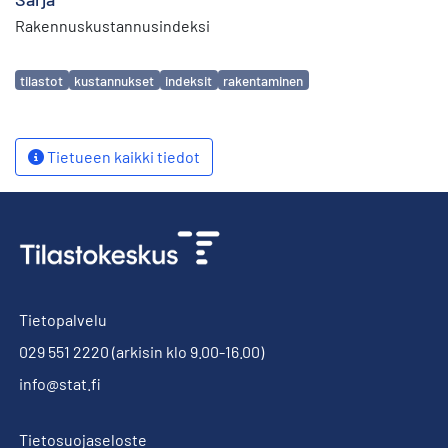
Rakennuskustannusindeksi
Avainsanat
tilastot
kustannukset
indeksit
rakentaminen
Tietueen kaikki tiedot
Tietopalvelu
029 551 2220
(arkisin klo 9.00-16.00)
info@stat.fi
Tietosuojaseloste