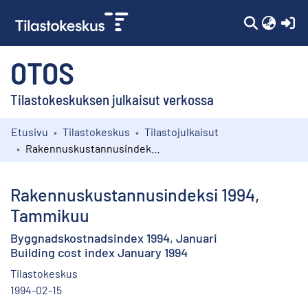
(c
OTOS
Tilastokeskuksen julkaisut verkossa
Etusivu
Tilastokeskus
Tilastojulkaisut
Kokoelmat
Rakennuskustannusindeksi 1994, Tammikuu
Selaa
Rakennuskustannusindeksi 1994,
Tammikuu
Byggnadskostnadsindex 1994, Januari
Building cost index January 1994
Tilastokeskus
1994-02-15