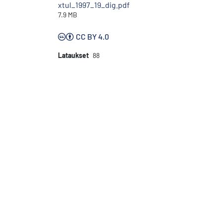
xtul_1997_19_dig.pdf
7.9 MB
CC BY 4.0
Lataukset
88