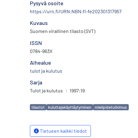
Pysyvä osoite
https://urn.fi/URN:NBN:fi-fe202301317957
Kuvaus
Suomen virallinen tilasto (SVT)
ISSN
0784-963X
Aihealue
tulot ja kulutus
Sarja
Tulot ja kulutus
|
1997:19
Avainsanat
tilastot
kuluttajakäyttäytyminen
mielipidetutkimus
Tietueen kaikki tiedot