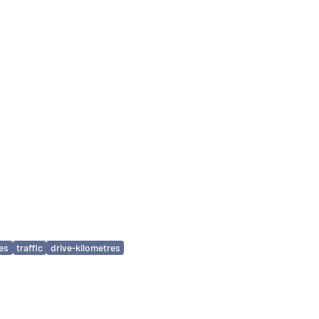
ies
traffic
drive-kilometres