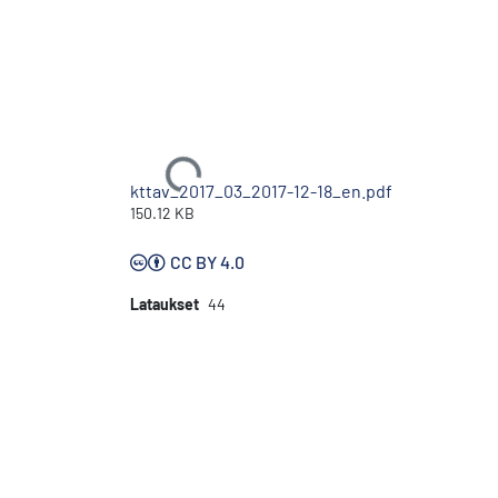
Ladataan...
kttav_2017_03_2017-12-18_en.pdf
150.12 KB
CC BY 4.0
Lataukset
44