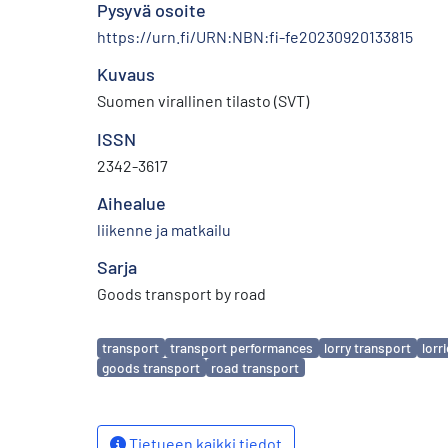
Pysyvä osoite
https://urn.fi/URN:NBN:fi-fe20230920133815
Kuvaus
Suomen virallinen tilasto (SVT)
ISSN
2342-3617
Aihealue
liikenne ja matkailu
Sarja
Goods transport by road
Avainsanat
transport
transport performances
lorry transport
lorr
goods transport
road transport
Tietueen kaikki tiedot