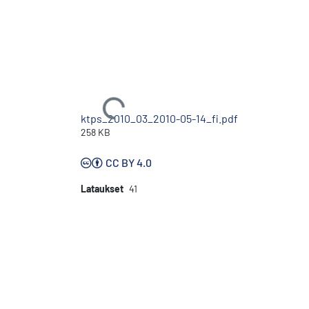
Ladataan...
ktps_2010_03_2010-05-14_fi.pdf
258 KB
CC BY 4.0
Lataukset
41