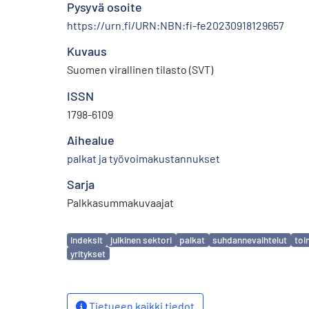
Pysyvä osoite
https://urn.fi/URN:NBN:fi-fe20230918129657
Kuvaus
Suomen virallinen tilasto (SVT)
ISSN
1798-6109
Aihealue
palkat ja työvoimakustannukset
Sarja
Palkkasummakuvaajat
Avainsanat
indeksit
julkinen sektori
palkat
suhdannevaihtelut
toi
yritykset
Tietueen kaikki tiedot