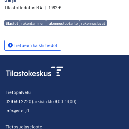
Tilastotiedotus RA
|
1982:6
Avainsanat
tilastot
rakentaminen
rakennustuotanto
rakennusluvat
Tietueen kaikki tiedot
Tietopalvelu
029 551 2220
(arkisin klo 9.00-16.00)
info@stat.fi
Tietosuojaseloste