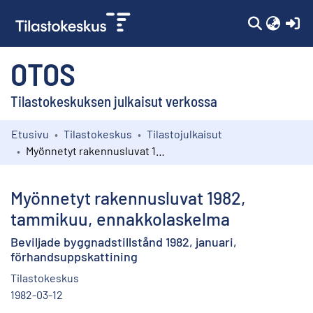
(c
OTOS
Tilastokeskuksen julkaisut verkossa
Etusivu
Tilastokeskus
Tilastojulkaisut
Kokoelmat
Myönnetyt rakennusluvat 1982, tammikuu, ennakkolaskelma
Selaa
Myönnetyt rakennusluvat 1982,
tammikuu, ennakkolaskelma
Beviljade byggnadstillstånd 1982, januari,
förhandsuppskattining
Tilastokeskus
1982-03-12