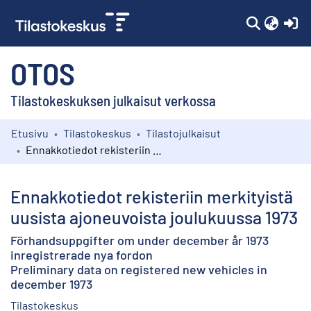
(c
OTOS
Tilastokeskuksen julkaisut verkossa
Etusivu
Tilastokeskus
Tilastojulkaisut
Kokoelmat
Ennakkotiedot rekisteriin merkityistä uusista ajoneuvoista joulukuussa 1973
Selaa
Ennakkotiedot rekisteriin merkityistä
uusista ajoneuvoista joulukuussa 1973
Förhandsuppgifter om under december år 1973
inregistrerade nya fordon
Preliminary data on registered new vehicles in
december 1973
Tilastokeskus