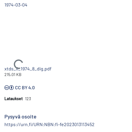
1974-03-04
Ladataan...
xtds_li_1974_8_dig.pdf
215.01 KB
CC BY 4.0
Lataukset
123
Pysyvä osoite
https://urn.fi/URN:NBN:fi-fe2023013113452