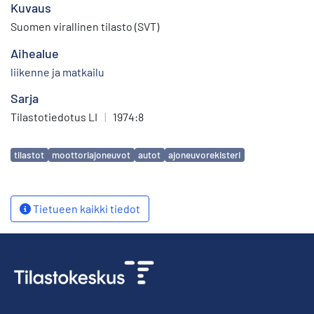
Kuvaus
Suomen virallinen tilasto (SVT)
Aihealue
liikenne ja matkailu
Sarja
Tilastotiedotus LI
|
1974:8
Avainsanat
tilastot
moottoriajoneuvot
autot
ajoneuvorekisteri
Tietueen kaikki tiedot