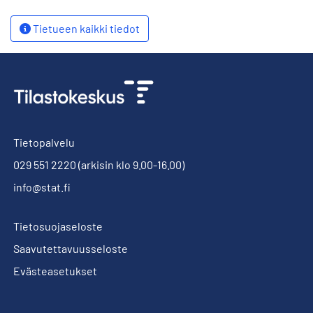
Tietueen kaikki tiedot
Tietopalvelu
029 551 2220
(arkisin klo 9.00-16.00)
info@stat.fi
Tietosuojaseloste
Saavutettavuusseloste
Evästeasetukset