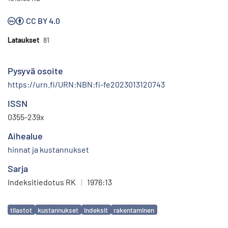
CC BY 4.0
Lataukset
81
Pysyvä osoite
https://urn.fi/URN:NBN:fi-fe2023013120743
ISSN
0355-239x
Aihealue
hinnat ja kustannukset
Sarja
Indeksitiedotus RK
|
1976:13
Avainsanat
tilastot
kustannukset
indeksit
rakentaminen