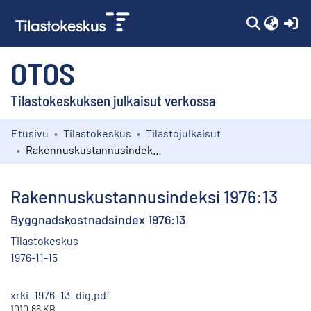
(c
OTOS
Tilastokeskuksen julkaisut verkossa
Etusivu
Tilastokeskus
Tilastojulkaisut
Kokoelmat
Rakennuskustannusindeksi 1976:13
Selaa
Rakennuskustannusindeksi 1976:13
Byggnadskostnadsindex 1976:13
Tilastokeskus
1976-11-15
xrki_1976_13_dig.pdf
1010.86 KB