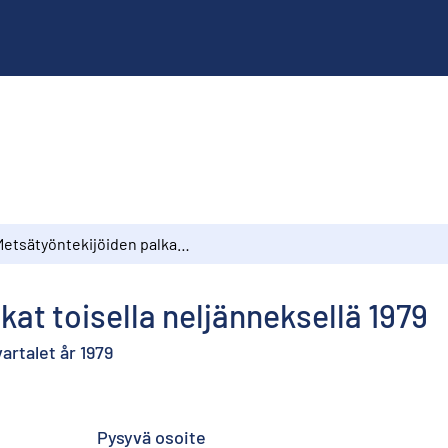
Metsätyöntekijöiden palkat toisella neljänneksellä 1979
kat toisella neljänneksellä 1979
rtalet år 1979
Pysyvä osoite