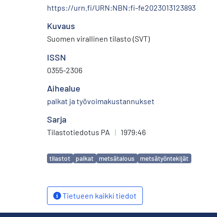
https://urn.fi/URN:NBN:fi-fe2023013123893
Kuvaus
Suomen virallinen tilasto (SVT)
ISSN
0355-2306
Aihealue
palkat ja työvoimakustannukset
Sarja
Tilastotiedotus PA
|
1979:46
Avainsanat
tilastot
palkat
metsätalous
metsätyöntekijät
Tietueen kaikki tiedot