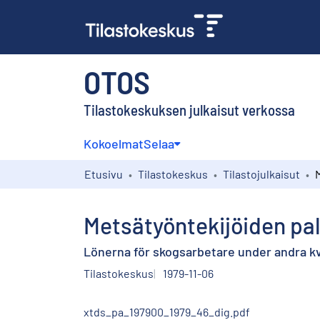
OTOS
Tilastokeskuksen julkaisut verkossa
Kokoelmat
Selaa
Etusivu
Tilastokeskus
Tilastojulkaisut
Metsätyöntekijöiden pal
Lönerna för skogsarbetare under andra kva
Tilastokeskus
1979-11-06
xtds_pa_197900_1979_46_dig.pdf