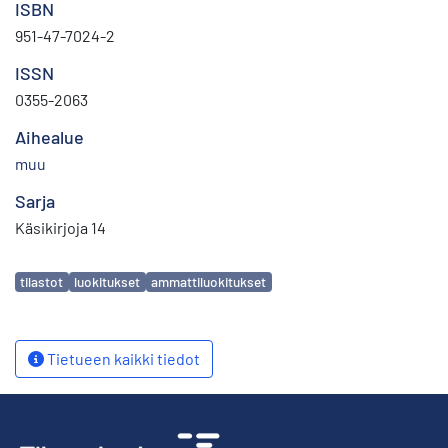
ISBN
951-47-7024-2
ISSN
0355-2063
Aihealue
muu
Sarja
Käsikirjoja 14
Avainsanat
tilastot
luokitukset
ammattiluokitukset
Tietueen kaikki tiedot