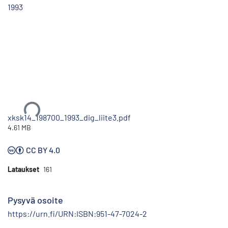
1993
Ladataan...
xksk14_198700_1993_dig_liite3.pdf
4.61 MB
CC BY 4.0
Lataukset
161
Pysyvä osoite
https://urn.fi/URN:ISBN:951-47-7024-2