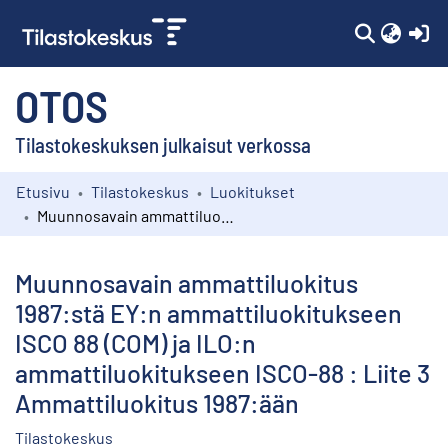
(c
OTOS
Tilastokeskuksen julkaisut verkossa
Etusivu
Tilastokeskus
Luokitukset
Kokoelmat
Muunnosavain ammattiluokitus 1987:stä EY:n ammattiluokitukseen ISCO 88 (COM) ja ILO:n ammattiluokitukseen ISCO-88 : Liite 3 Ammattiluokitus 1987:ään
Selaa
Muunnosavain ammattiluokitus
1987:stä EY:n ammattiluokitukseen
ISCO 88 (COM) ja ILO:n
ammattiluokitukseen ISCO-88 : Liite 3
Ammattiluokitus 1987:ään
Tilastokeskus