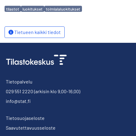
Avainsanat
tilastot
luokitukset
toimialaluokitukset
Tietueen kaikki tiedot
Tietopalvelu
029 551 2220
(arkisin klo 9.00-16.00)
info@stat.fi
Tietosuojaseloste
Saavutettavuusseloste