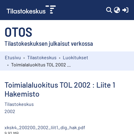
(c
OTOS
Tilastokeskuksen julkaisut verkossa
Etusivu
Tilastokeskus
Luokitukset
Kokoelmat
Toimialaluokitus TOL 2002 : Liite 1 Hakemisto
Selaa
Toimialaluokitus TOL 2002 : Liite 1
Hakemisto
Tilastokeskus
2002
xksk4_200200_2002_liit1_dig_hak.pdf
9.92 MB